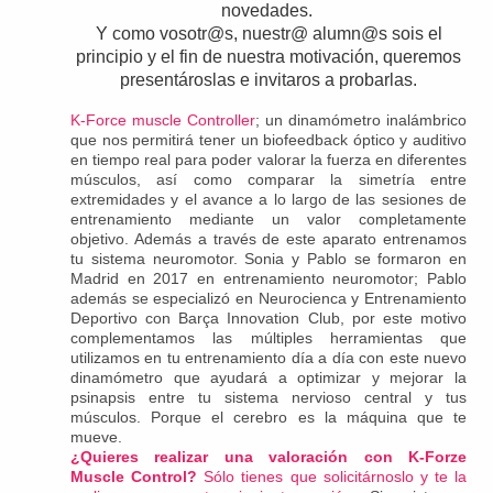
novedades.
Y como vosotr@s, nuestr@ alumn@s sois el
principio y el fin de nuestra motivación, queremos
presentároslas e invitaros a probarlas.
K-Force muscle Controller
; un dinamómetro inalámbrico
que nos permitirá tener un biofeedback óptico y auditivo
en tiempo real para poder valorar la fuerza en diferentes
músculos, así como comparar la simetría entre
extremidades y el avance a lo largo de las sesiones de
entrenamiento mediante un valor completamente
objetivo. Además a través de este aparato entrenamos
tu sistema neuromotor. Sonia y Pablo se formaron en
Madrid en 2017 en entrenamiento neuromotor; Pablo
además se especializó en Neurocienca y Entrenamiento
Deportivo con Barça Innovation Club, por este motivo
complementamos las múltiples herramientas que
utilizamos en tu entrenamiento día a día con este nuevo
dinamómetro que ayudará a optimizar y mejorar la
psinapsis entre tu sistema nervioso central y tus
músculos. Porque el cerebro es la máquina que te
mueve.
¿Quieres realizar una valoración con K-Forze
Muscle Control?
Sólo tienes que solicitárnoslo y te la