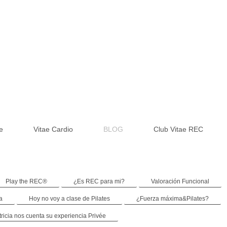
e
Vitae Cardio
BLOG
Club Vitae REC
Play the REC®
¿Es REC para mi?
Valoración Funcional
a
Hoy no voy a clase de Pilates
¿Fuerza máxima&Pilates?
tricia nos cuenta su experiencia Privée