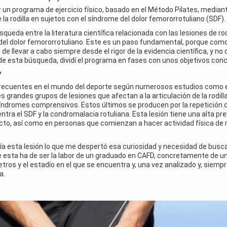
rar un programa de ejercicio físico, basado en el Método Pilates, media
 la rodilla en sujetos con el síndrome del dolor femororrotuliano (SDF).
squeda entre la literatura científica relacionada con las lesiones de ro
del dolor femororrotuliano. Este es un paso fundamental, porque com
de llevar a cabo siempre desde el rigor de la evidencia científica, y n
de esta búsqueda, dividí el programa en fases con unos objetivos conc
?
 frecuentes en el mundo del deporte según numerosos estudios como el
 grandes grupos de lesiones que afectan a la articulación de la rodilla
síndromes comprensivos. Estos últimos se producen por la repetición d
entra el SDF y la condromalacia rotuliana. Esta lesión tiene una alta pr
to, así como en personas que comienzan a hacer actividad física de m
 esta lesión lo que me despertó esa curiosidad y necesidad de buscar
que esta ha de ser la labor de un graduado en CAFD, concretamente de 
tros y el estadío en el que se encuentra y, una vez analizado y, siempre
a.