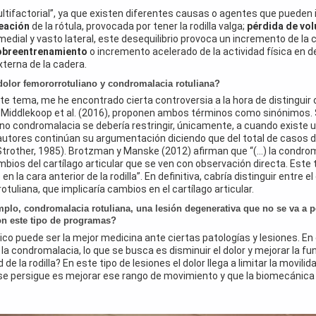
factorial”, ya que existen diferentes causas o agentes que pueden infl
neación
de la rótula, provocada por tener la rodilla valga;
pérdida de vol
edial y vasto lateral, este desequilibrio provoca un incremento de la 
obreentrenamiento
o incremento acelerado de la actividad física en de
terna de la cadera.
olor femororrotuliano y condromalacia rotuliana?
ste tema, me he encontrado cierta controversia a la hora de distinguir
n Middlekoop et al. (2016), proponen ambos términos como sinónimos.
ino condromalacia se debería restringir, únicamente, a cuando existe un
 autores continúan su argumentación diciendo que del total de casos 
rother, 1985). Brotzman y Manske (2012) afirman que “(...) la condro
ios del cartílago articular que se ven con observación directa. Este
 la cara anterior de la rodilla”. En definitiva, cabría distinguir entre e
rotuliana, que implicaría cambios en el cartílago articular.
plo, condromalacia rotuliana, una lesión degenerativa que no se va a 
on este tipo de programas?
co puede ser la mejor medicina ante ciertas patologías y lesiones. En 
 la condromalacia, lo que se busca es disminuir el dolor y mejorar la fun
 de la rodilla? En este tipo de lesiones el dolor llega a limitar la movil
ue se persigue es mejorar ese rango de movimiento y que la biomecánica d