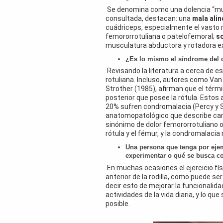
Se denomina como una dolencia “multi
consultada, destacan: una
mala ali
cuádriceps, especialmente el vasto m
femororrotuliana o patelofemoral;
s
musculatura abductora y rotadora ex
¿Es lo mismo el síndrome del d
Revisando la literatura a cerca de e
rotuliana. Incluso, autores como Va
Strother (1985), afirman que el térm
posterior que posee la rótula. Estos
20% sufren condromalacia (Percy y St
anatomopatológico que describe camb
sinónimo de dolor femororrotuliano o en
rótula y el fémur, y la condromalacia 
Una persona que tenga por ejem
experimentar o qué se busca c
En muchas ocasiones el ejercicio físi
anterior de la rodilla, como puede ser
decir esto de mejorar la funcionalidad
actividades de la vida diaria, y lo q
posible.