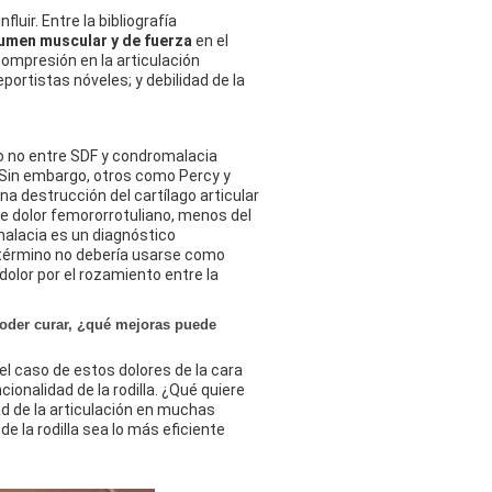
uir. Entre la bibliografía
umen muscular y de fuerza
en el
compresión en la articulación
portistas nóveles; y debilidad de la
 o no entre SDF y condromalacia
 Sin embargo, otros como Percy y
a destrucción del cartílago articular
de dolor femororrotuliano, menos del
malacia es un diagnóstico
 término no debería usarse como
l dolor por el rozamiento entre la
poder curar, ¿qué mejoras puede
el caso de estos dolores de la cara
cionalidad de la rodilla. ¿Qué quiere
idad de la articulación en muchas
e la rodilla sea lo más eficiente