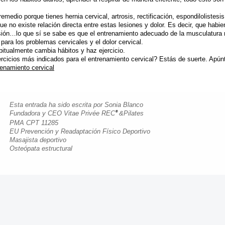
remedio porque tienes hernia cervical, artrosis, rectificación, espondiloliste
e no existe relación directa entre estas lesiones y dolor. Es decir, que habi
sión…lo que sí se sabe es que el entrenamiento adecuado de la musculatura r
para los problemas cervicales y el dolor cervical.
abitualmente cambia hábitos y haz ejercicio.
rcicios más indicados para el entrenamiento cervical? Estás de suerte. Apúnt
enamiento cervical
Esta entrada ha sido escrita por Sonia Blanco
Fundadora y CEO Vitae Privée REC
&Pilates
®
PMA CPT 11285
EU Prevención y Readaptación Físico Deportivo
Masajista deportivo
Osteópata estructural