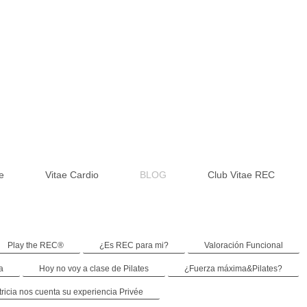
e
Vitae Cardio
BLOG
Club Vitae REC
Play the REC®
¿Es REC para mi?
Valoración Funcional
a
Hoy no voy a clase de Pilates
¿Fuerza máxima&Pilates?
tricia nos cuenta su experiencia Privée