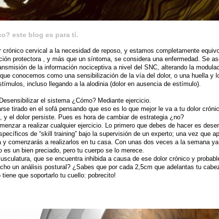
o? este blog es para tí.
 crónico cervical a la necesidad de reposo, y estamos completamente equiv
ción protectora , y más que un síntoma, se considera una enfermedad. Se asoc
ransmisión de la información nociceptiva a nivel del SNC, alterando la modulaci
o que conocemos como una sensibilización de la vía del dolor, o una huella y
tímulos, incluso llegando a la alodinia (dolor en ausencia de estímulo).
esensibilizar el sistema ¿Cómo? Mediante ejercicio.
se tirado en el sofá pensando que eso es lo que mejor le va a tu dolor cróni
 y el dolor persiste. Pues es hora de cambiar de estrategia ¿no?
menzar a realizar cualquier ejercicio. Lo primero que debes de hacer es desens
specíficos de “skill training” bajo la supervisión de un experto; una vez que 
ía y comenzarás a realizarlos en tu casa. Con unas dos veces a la semana ya 
 es un bien preciado, pero tu cuerpo se lo merece.
musculatura, que se encuentra inhibida a causa de ese dolor crónico y proba
hecho un análisis postural? ¿Sabes que por cada 2,5cm que adelantas tu cab
tiene que soportarlo tu cuello: pobrecito!