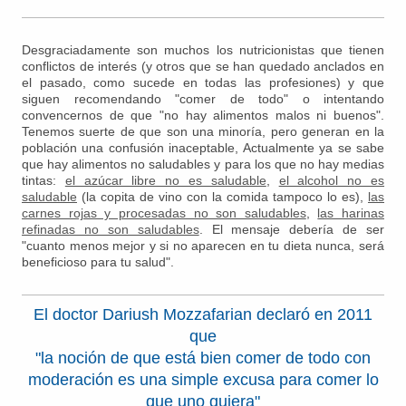
Desgraciadamente son muchos los nutricionistas que tienen
conflictos de interés (y otros que se han quedado anclados en
el pasado, como sucede en todas las profesiones) y que
siguen recomendando "comer de todo" o intentando
convencernos de que "no hay alimentos malos ni buenos".
Tenemos suerte de que son una minoría, pero generan en la
población una confusión inaceptable, Actualmente ya se sabe
que hay alimentos no saludables y para los que no hay medias
tintas:
el azúcar libre no es saludable
,
el alcohol n
o es
saludable
(la copita de vino con la comida tampoco lo es),
las
carnes rojas y procesadas no son saludables
,
las harinas
refinadas no son saludables
. El mensaje debería de ser
"cuanto menos mejor y si no aparecen en tu dieta nunca, será
beneficioso para tu salud".
El doctor Dariush Mozzafarian declaró en 2011
que
"la noción de que está bien comer de todo con
moderación es una simple excusa para comer lo
que uno quiera"