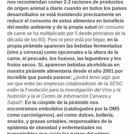
nos recomiendan comer 2-3 raciones de productos
de origen animal a diario cuando en todos los países
desarrollados se está insistiendo precisamente en
reducir el consumo de estos alimentos en beneficio
del medio ambiente y de la propia salud
(el consumo
de carne se ha multiplicado por 5 desde principios de la
década de los 60). Pero lo peor está por llegar,
en la
propia pirámide aparecen las bebidas fermentadas
(vino y cerveza) como opcionales a la altura de la
carne, el pescado, los huevos, las legumbres y los
frutos secos. Sí, aparecen bebidas alcohólicas en
nuestra pirámide alimentaria desde el año 2001 por
increíble que pueda parecer
;
¿podrá tener algo que
ver que entre las empresas colaboradoras de la SENC
estén la Fundación para la investigación del Vino y la
Nutrición y la el Centro de Información Cerveza y
Salud?
.
En la cúspide de la pirámide nos
encontramos embutidos (catalogados por la OMS
como carcinógenos), así como dulces, bollería,
snacks, y grasas untables, responsables de la
epidemia de obesidad y enfermedades no
transmisibles que asola los países del primer